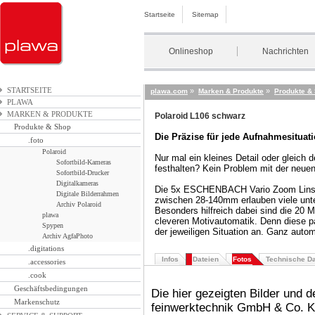
Startseite
Sitemap
Onlineshop
Nachrichten
STARTSEITE
»
»
plawa.com
Marken & Produkte
Produkte &
PLAWA
MARKEN & PRODUKTE
Polaroid L106 schwarz
Produkte & Shop
Die Präzise für jede Aufnahmesituati
.foto
Polaroid
Nur mal ein kleines Detail oder gleich 
Sofortbild-Kameras
festhalten? Kein Problem mit der neue
Sofortbild-Drucker
Digitalkameras
Die 5x ESCHENBACH Vario Zoom Linse
Digitale Bilderrahmen
zwischen 28-140mm erlauben viele unt
Archiv Polaroid
Besonders hilfreich dabei sind die 20 
plawa
cleveren Motivautomatik. Denn diese p
Spypen
der jeweiligen Situation an. Ganz auto
Archiv AgfaPhoto
.digitations
Infos
Dateien
Fotos
Technische D
.accessories
.cook
Geschäftsbedingungen
Die hier gezeigten Bilder und 
Markenschutz
feinwerktechnik GmbH & Co. KG