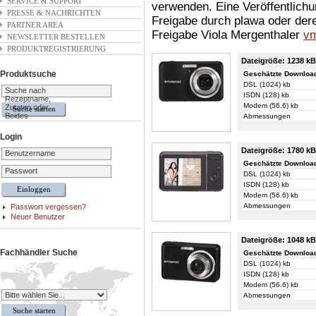
SERVICE & SUPPORT
verwenden. Eine Veröffentlichu
PRESSE & NACHRICHTEN
Freigabe durch plawa oder deren
PARTNER AREA
Freigabe Viola Mergenthaler
v
NEWSLETTER BESTELLEN
PRODUKTREGISTRIERUNG
Dateigröße: 1238 kB
Produktsuche
Geschätzte Download
DSL (1024) kb
Suche nach
ISDN (128) kb
Rezeptname,
Modem (56.6) kb
Zutaten oder
Beides
Abmessungen
Login
Dateigröße: 1780 kB
Benutzername
Geschätzte Download
Passwort
DSL (1024) kb
ISDN (128) kb
Modem (56.6) kb
Abmessungen
Passwort vergessen?
Neuer Benutzer
Dateigröße: 1048 kB
Fachhändler Suche
Geschätzte Download
DSL (1024) kb
ISDN (128) kb
Modem (56.6) kb
Abmessungen