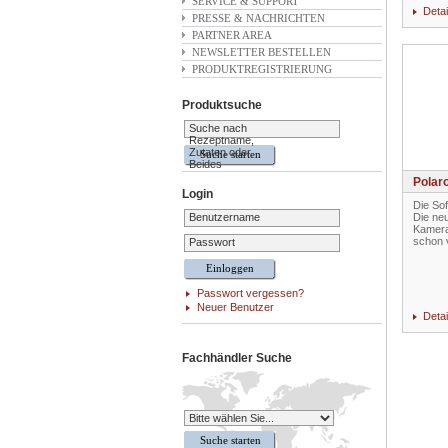
SERVICE & SUPPORT
Detai
PRESSE & NACHRICHTEN
PARTNER AREA
NEWSLETTER BESTELLEN
PRODUKTREGISTRIERUNG
Produktsuche
Suche nach
Rezeptname,
Zutaten oder
Beides
Polar
Login
Die Sof
Benutzername
Die neu
Kamera 
schon v
Passwort
Passwort vergessen?
Neuer Benutzer
Detai
Fachhändler Suche