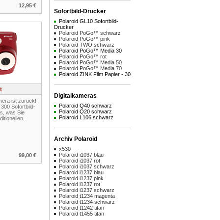
12,95 €
Sofortbild-Drucker
Polaroid GL10 Sofortbild-
Drucker
Polaroid PoGo™ schwarz
Polaroid PoGo™ pink
Polaroid TWO schwarz
Polaroid PoGo™ Media 30
Polaroid PoGo™ rot
Polaroid PoGo™ Media 50
Polaroid PoGo™ Media 70
Polaroid ZINK Film Papier - 30
t
Digitalkameras
mera ist zurück!
Polaroid Q40 schwarz
 300 Sofortbild-
Polaroid Q20 schwarz
es, was Sie
Polaroid L106 schwarz
itionellen...
Archiv Polaroid
x530
Polaroid i1037 blau
99,00 €
Polaroid i1037 rot
Polaroid i1037 schwarz
Polaroid i1237 blau
Polaroid i1237 pink
Polaroid i1237 rot
Polaroid i1237 schwarz
Polaroid t1234 magenta
Polaroid t1234 schwarz
Polaroid t1242 titan
Polaroid t1455 titan