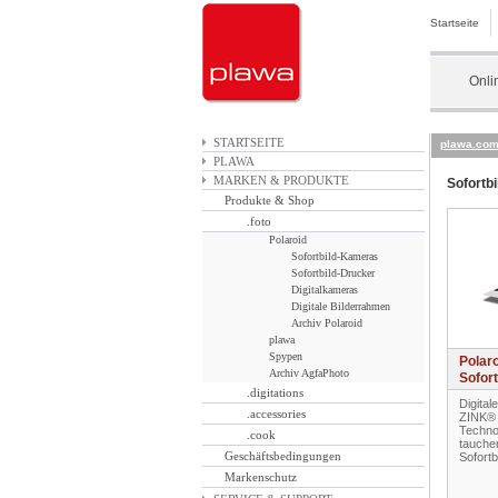
Startseite
Onli
STARTSEITE
plawa.co
PLAWA
MARKEN & PRODUKTE
Sofortb
Produkte & Shop
.foto
Polaroid
Sofortbild-Kameras
Sofortbild-Drucker
Digitalkameras
Digitale Bilderrahmen
Archiv Polaroid
plawa
Spypen
Polaro
Archiv AgfaPhoto
Sofor
.digitations
Digital
.accessories
ZINK® 
Technol
.cook
tauchen
Geschäftsbedingungen
Sofortb
Markenschutz