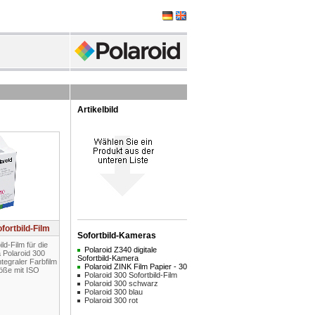
Artikelbild
fortbild-Film
Sofortbild-Kameras
ld-Film für die
Polaroid Z340 digitale
 Polaroid 300
Sofortbild-Kamera
tegraler Farbfilm
Polaroid ZINK Film Papier - 30
röße mit ISO
Polaroid 300 Sofortbild-Film
Polaroid 300 schwarz
Polaroid 300 blau
Polaroid 300 rot