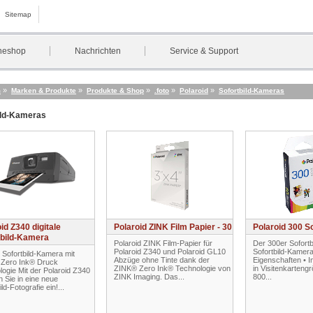
Sitemap
neshop
Nachrichten
Service & Support
»
»
»
»
»
m
Marken & Produkte
Produkte & Shop
.foto
Polaroid
Sofortbild-Kameras
ild-Kameras
id Z340 digitale
Polaroid ZINK Film Papier - 30
Polaroid 300 So
tbild-Kamera
Polaroid ZINK Film-Papier für
Der 300er Sofortbi
Polaroid Z340 und Polaroid GL10
Sofortbild-Kamera
e Sofortbild-Kamera mit
Abzüge ohne Tinte dank der
Eigenschaften • In
Zero Ink® Druck
ZINK® Zero Ink® Technologie von
in Visitenkarteng
ogie Mit der Polaroid Z340
ZINK Imaging. Das...
800...
 Sie in eine neue
ild-Fotografie ein!...