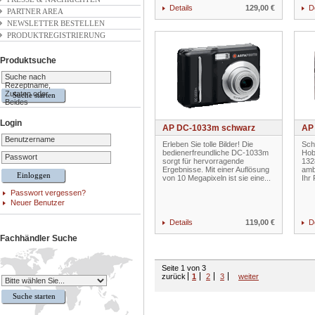
Details
129,00 €
D
PARTNER AREA
NEWSLETTER BESTELLEN
PRODUKTREGISTRIERUNG
Produktsuche
Suche nach
Rezeptname,
Zutaten oder
Beides
Login
AP DC-1033m schwarz
AP
Benutzername
Erleben Sie tolle Bilder! Die
Sch
bedienerfreundliche DC-1033m
Hob
Passwort
sorgt für hervorragende
1328
Ergebnisse. Mit einer Auflösung
amb
von 10 Megapixeln ist sie eine...
Ihr
Passwort vergessen?
Neuer Benutzer
Details
119,00 €
D
Fachhändler Suche
Seite 1 von 3
zurück
1
2
3
weiter