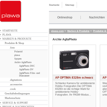
Startseite
Sitemap
Onlineshop
Nachrichten
STARTSEITE
»
»
plawa.com
Marken & Produkte
Produkte &
PLAWA
MARKEN & PRODUKTE
Archiv AgfaPhoto
Produkte & Shop
.foto
Polaroid
plawa
Spypen
Archiv AgfaPhoto
AgfaPhoto DSC
AgfaPhoto DV
AgfaPhoto Film- und
Diascanner
AP OPTIMA 8328m schwarz
AP
.digitations
Schlanke Kamera für ambitionierte
Was
.accessories
Hobby-Fotografen Die OPTIMA
sto
.cook
8328m ist die richtige Wahl für
abe
ambitionierte Hobby-
OPT
Geschäftsbedingungen
Fotografen. Ihr PASM-Modus...
unt
Markenschutz
SERVICE & SUPPORT
PRESSE & NACHRICHTEN