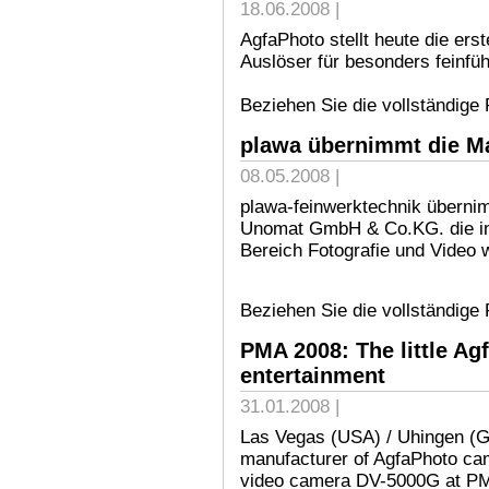
18.06.2008 |
AgfaPhoto stellt heute die ers
Auslöser für besonders feinfüh
Beziehen Sie die vollständige
plawa übernimmt die M
08.05.2008 |
plawa-feinwerktechnik übernim
Unomat GmbH & Co.KG. die int
Bereich Fotografie und Video w
Beziehen Sie die vollständige
PMA 2008: The little Ag
entertainment
31.01.2008 |
Las Vegas (USA) / Uhingen (G
manufacturer of AgfaPhoto came
video camera DV-5000G at PMA