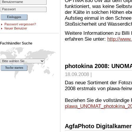
OPTIMA 830 UW auf dem Gipfel
Benutzername
funktioniert, was keine Selbstve
Passwort
der Kälte in solchen Höhen ebe
Aufstieg einmal in den Schnee 
Stoßsicherheit und Wasserdic
Passwort vergessen?
Neuer Benutzer
Weitere Informationen zu Billi
erfahren Sie unter:
http://www.
Fachhändler Suche
photokina 2008: UNOMA
18.09.2008 |
Das neue Sortiment der Foto
2008 erstmals von plawa-feinwe
Beziehen Sie die vollständige 
plawa_UNOMAT_photokina_20
AgfaPhoto Digitalkamer