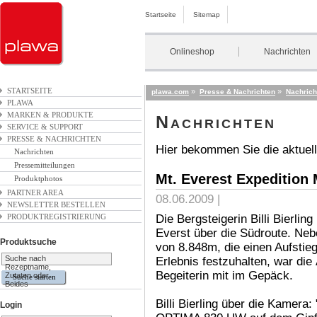
Startseite
Sitemap
Onlineshop
Nachrichten
STARTSEITE
»
»
plawa.com
Presse & Nachrichten
Nachrich
PLAWA
MARKEN & PRODUKTE
Nachrichten
SERVICE & SUPPORT
PRESSE & NACHRICHTEN
Hier bekommen Sie die aktuell
Nachrichten
Pressemitteilungen
Mt. Everest Expedition 
Produktphotos
PARTNER AREA
08.06.2009 |
NEWSLETTER BESTELLEN
PRODUKTREGISTRIERUNG
Die Bergsteigerin Billi Bierli
Everst über die Südroute. Neb
Produktsuche
von 8.848m, die einen Aufstieg
Suche nach
Erlebnis festzuhalten, war d
Rezeptname,
Begeiterin mit im Gepäck.
Zutaten oder
Beides
Billi Bierling über die Kamera:
Login