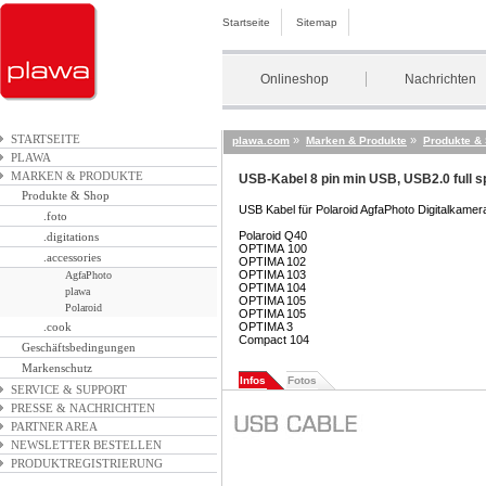
Startseite
Sitemap
Onlineshop
Nachrichten
STARTSEITE
»
»
plawa.com
Marken & Produkte
Produkte &
PLAWA
MARKEN & PRODUKTE
USB-Kabel 8 pin min USB, USB2.0 full 
Produkte & Shop
USB Kabel für Polaroid AgfaPhoto Digitalkamer
.foto
Polaroid Q40
.digitations
OPTIMA 100
.accessories
OPTIMA 102
OPTIMA 103
AgfaPhoto
OPTIMA 104
plawa
OPTIMA 105
Polaroid
OPTIMA 105
.cook
OPTIMA 3
Compact 104
Geschäftsbedingungen
Markenschutz
Infos
Fotos
SERVICE & SUPPORT
PRESSE & NACHRICHTEN
PARTNER AREA
NEWSLETTER BESTELLEN
PRODUKTREGISTRIERUNG