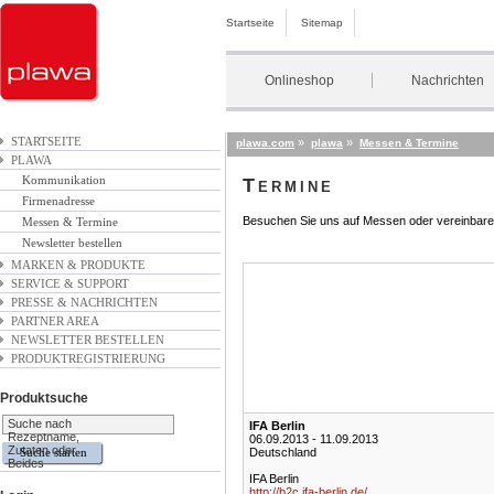
Startseite
Sitemap
Onlineshop
Nachrichten
STARTSEITE
»
»
plawa.com
plawa
Messen & Termine
PLAWA
Kommunikation
Termine
Firmenadresse
Besuchen Sie uns auf Messen oder vereinbaren 
Messen & Termine
Newsletter bestellen
MARKEN & PRODUKTE
SERVICE & SUPPORT
PRESSE & NACHRICHTEN
PARTNER AREA
NEWSLETTER BESTELLEN
PRODUKTREGISTRIERUNG
Produktsuche
Suche nach
IFA Berlin
Rezeptname,
06.09.2013 - 11.09.2013
Zutaten oder
Deutschland
Beides
IFA Berlin
http://b2c.ifa-berlin.de/