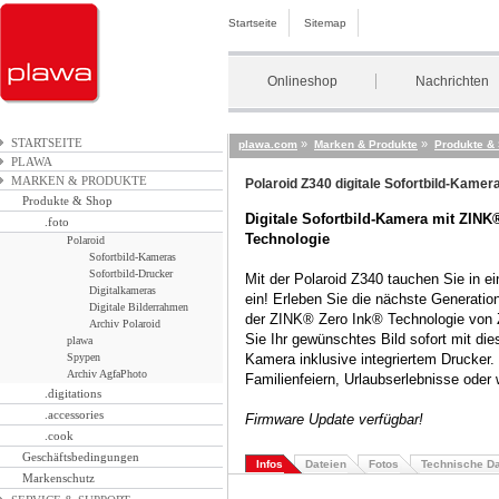
Startseite
Sitemap
Onlineshop
Nachrichten
STARTSEITE
»
»
plawa.com
Marken & Produkte
Produkte &
PLAWA
MARKEN & PRODUKTE
Polaroid Z340 digitale Sofortbild-Kamer
Produkte & Shop
Digitale Sofortbild-Kamera mit ZINK
.foto
Technologie
Polaroid
Sofortbild-Kameras
Sofortbild-Drucker
Mit der Polaroid Z340 tauchen Sie in ei
Digitalkameras
ein! Erleben Sie die nächste Generation
Digitale Bilderrahmen
der ZINK® Zero Ink® Technologie von 
Archiv Polaroid
Sie Ihr gewünschtes Bild sofort mit dies
plawa
Spypen
Kamera inklusive integriertem Drucker
Archiv AgfaPhoto
Familienfeiern, Urlaubserlebnisse oder 
.digitations
.accessories
Firmware Update verfügbar!
.cook
Geschäftsbedingungen
Infos
Dateien
Fotos
Technische D
Markenschutz