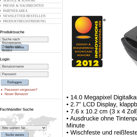
SERVICE & SUPPORT
PRESSE & NACHRICHTEN
PARTNER AREA
NEWSLETTER BESTELLEN
PRODUKTREGISTRIERUNG
Produktsuche
Suche nach
Rezeptname,
Zutaten oder
Beides
Login
Benutzername
Passwort
Passwort vergessen?
Neuer Benutzer
• 14.0 Megapixel Digitalk
• 2.7" LCD Display, klap
Fachhändler Suche
• 7.6 x 10.2 cm (3 x 4 Zol
• Ausdrucke ohne Tintenp
Minute
• Wischfeste und reißfeste