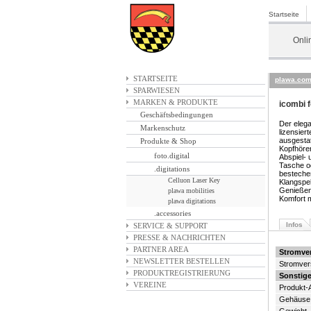
Startseite
Onli
STARTSEITE
plawa.co
SPARWIESEN
MARKEN & PRODUKTE
icombi f
Geschäftsbedingungen
Der elega
Markenschutz
lizensier
ausgestat
Produkte & Shop
Kopfhörer
foto.digital
Abspiel- 
Tasche od
.digitations
besteche
Celluon Laser Key
Klangspe
Genießen 
plawa mobilities
Komfort 
plawa digitations
.accessories
Infos
SERVICE & SUPPORT
PRESSE & NACHRICHTEN
PARTNER AREA
Stromve
NEWSLETTER BESTELLEN
Stromver
PRODUKTREGISTRIERUNG
Sonstig
VEREINE
Produkt
Gehäuse