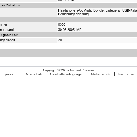
80 Gramm
enes Zubehör
Headphone, iPod Audio Dongle, Ladegerät, USB-Kabe
Bedienungsanleitung
ummer
0330
ungsstand
30.05.2005, MR
ungseinheit
ngseinheit
20
Copyright 2026 by Michael Roessler
Impressum
Datenschutz
Geschäftsbedingungen
Markenschutz
Nachrichten