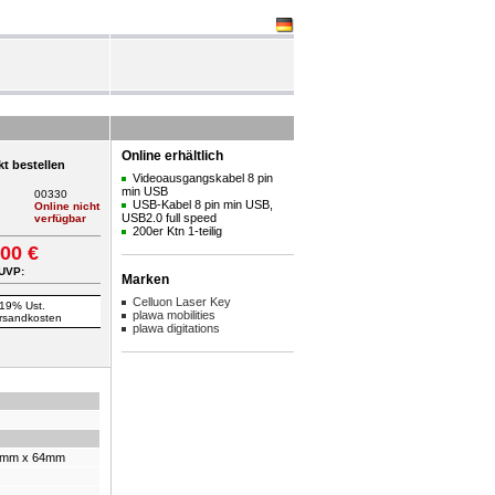
Online erhältlich
t bestellen
Videoausgangskabel 8 pin
min USB
00330
USB-Kabel 8 pin min USB,
Online nicht
USB2.0 full speed
verfügbar
200er Ktn 1-teilig
,00 €
UVP:
Marken
Celluon Laser Key
. 19% Ust.
plawa mobilities
ersandkosten
plawa digitations
48mm x 64mm