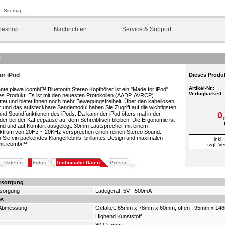
Sitemap
neshop
Nachrichten
Service & Support
m
or iPod
Dieses Produk
Artikel-Nr.:
nte plawa icombi™ Bluetooth Stereo Kopfhörer ist ein "Made for iPod"
Verfügbarkeit:
tes Produkt. Es ist mit den neuesten Protokollen (AADP, AVRCP)
tet und bietet Ihnen noch mehr Bewegungsfreiheit. Über den kabellosen
 und das aufsteckbare Sendemodul haben Sie Zugriff auf die wichtigsten
0
und Soundfunktionen des iPods. Da kann der iPod öfters mal in der
er bei der Kaffeepause auf dem Schreibtisch bleiben. Die Ergonomie ist
nd und auf Komfort ausgelegt. 30mm Lautsprecher mit einem
ktrum von 20Hz ~ 20KHz versprechen einen reinen Stereo Sound.
Sie ein packendes Klangerlebnis, brillantes Design und maximalen
inkl
mit icombi™.
zzgl. V
Dateien
Fotos
Technische Daten
Presse
rsorgung
sorgung
Ladegerät, 5V - 500mA
es
-Abmessung
Gefaltet: 65mm x 78mm x 60mm, offen : 95mm x 1
Highend Kunststoff